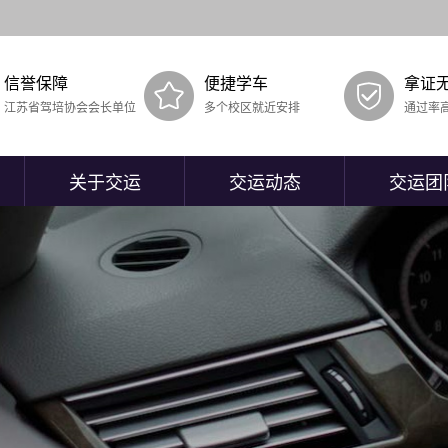
信誉保障
便捷学车
拿证
江苏省驾培协会会长单位
多个校区就近安排
通过率
关于交运
交运动态
交运团