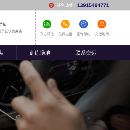
13915484771
报名热线：
无忧
高拿证快费用省
官方微信
免费电话
咨询预约
交运地图
队
训练场地
联系交运