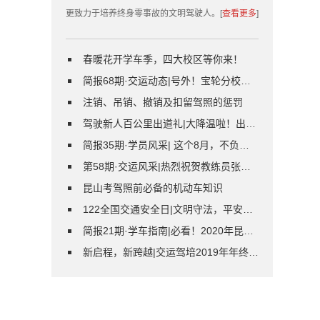
更致力于培养终身零事故的文明驾驶人。[
查看更多
]
春暖花开学车季，四大校区等你来！
简报68期·交运动态|号外！宝轮分校已搬迁！学车报名别走错！
注销、吊销、撤销及扣留驾照的惩罚
驾驶新人百公里出道礼|大降温啦！出行请注意交通安全！
简报35期·学员风采| 这个8月，不负汗水！
第58期·交运风采|热烈祝贺教练员张健峰荣获“2021年江苏省机动车教练员技能大赛”第七名！
昆山考驾照前必备的机动车知识
122全国交通安全日|文明守法，平安回家！
简报21期·学车指南|必看！2020年昆山驾考缴费方式新调整！2月起实施！
新启程，新跨越|交运驾培2019年年终尾牙暨答谢晚宴圆满落幕