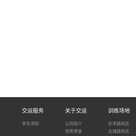
交运服务
关于交运
训练场地
学员须知
公司简介
庆丰路校区
资质荣誉
古城路校区