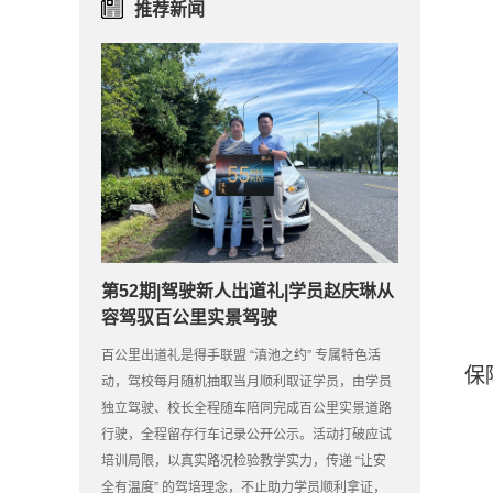
推荐新闻
第52期|驾驶新人出道礼|学员赵庆琳从
容驾驭百公里实景驾驶
昆
百公里出道礼是得手联盟 “滇池之约” 专属特色活
保
动，驾校每月随机抽取当月顺利取证学员，由学员
独立驾驶、校长全程随车陪同完成百公里实景道路
行驶，全程留存行车记录公开公示。活动打破应试
培训局限，以真实路况检验教学实力，传递 “让安
全有温度” 的驾培理念，不止助力学员顺利拿证，